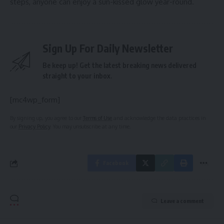
steps, anyone can enjoy a sun-kissed glow year-round.
Sign Up For Daily Newsletter
Be keep up! Get the latest breaking news delivered
straight to your inbox.
[mc4wp_form]
By signing up, you agree to our
Terms of Use
and acknowledge the data practices in
our
Privacy Policy
. You may unsubscribe at any time.
Facebook
Leave a comment