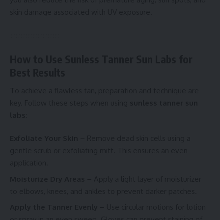
skin damage associated with UV exposure.
How to Use Sunless Tanner Sun Labs for
Best Results
To achieve a flawless tan, preparation and technique are
key. Follow these steps when using
sunless tanner sun
labs
:
Exfoliate Your Skin
– Remove dead skin cells using a
gentle scrub or exfoliating mitt. This ensures an even
application.
Moisturize Dry Areas
– Apply a light layer of moisturizer
to elbows, knees, and ankles to prevent darker patches.
Apply the Tanner Evenly
– Use circular motions for lotion
or spray in an even sweep. Gloves can prevent staining of