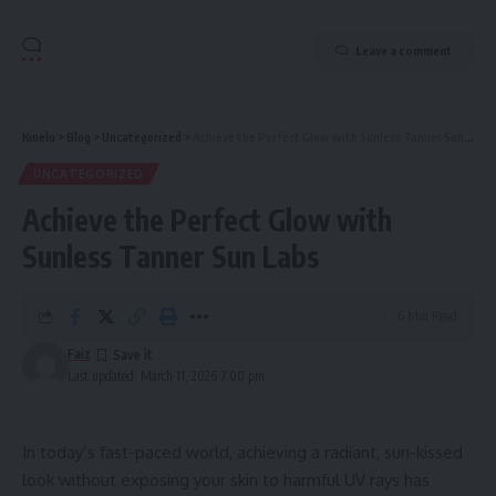
Leave a comment
Kinelu
>
Blog
>
Uncategorized
>
Achieve the Perfect Glow with Sunless Tanner Sun Labs
UNCATEGORIZED
Achieve the Perfect Glow with
Sunless Tanner Sun Labs
6 Min Read
Faiz
Last updated: March 11, 2026 7:00 pm
In today’s fast-paced world, achieving a radiant, sun-kissed
look without exposing your skin to harmful UV rays has