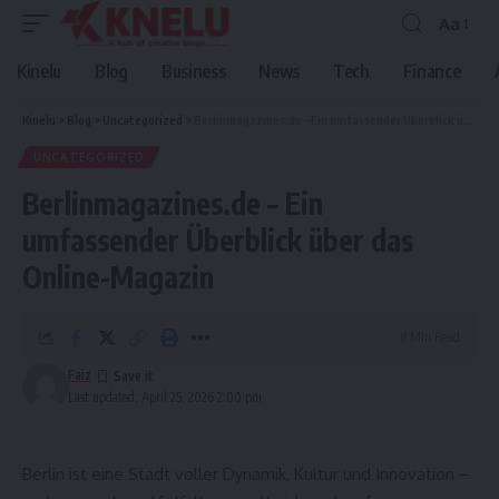
Aa
Font
Resizer
Kinelu
Blog
Business
News
Tech
Finance
Kinelu
>
Blog
>
Uncategorized
>
Berlinmagazines.de – Ein umfassender Überblick über das Online-Magazin
UNCATEGORIZED
Berlinmagazines.de – Ein
umfassender Überblick über das
Online-Magazin
8 Min Read
Faiz
Last updated: April 25, 2026 2:00 pm
Berlin ist eine Stadt voller Dynamik, Kultur und Innovation –