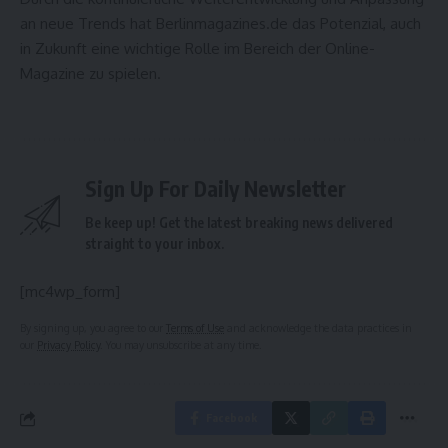
an neue Trends hat Berlinmagazines.de das Potenzial, auch
in Zukunft eine wichtige Rolle im Bereich der Online-
Magazine zu spielen.
Sign Up For Daily Newsletter
Be keep up! Get the latest breaking news delivered
straight to your inbox.
[mc4wp_form]
By signing up, you agree to our
Terms of Use
and acknowledge the data practices in
our
Privacy Policy
. You may unsubscribe at any time.
Facebook