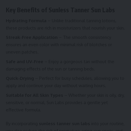
Key Benefits of Sunless Tanner Sun Labs
Hydrating Formula
– Unlike traditional tanning lotions,
these products are rich in moisturizers that nourish your skin.
Streak-Free Application
– The smooth consistency
ensures an even color with minimal risk of blotches or
uneven patches.
Safe and UV-Free
– Enjoy a gorgeous tan without the
damaging effects of the sun or tanning beds.
Quick-Drying
– Perfect for busy schedules, allowing you to
apply and continue your day without waiting hours.
Suitable for All Skin Types
– Whether your skin is oily, dry,
sensitive, or normal, Sun Labs provides a gentle yet
effective formula.
By incorporating
sunless tanner sun labs
into your routine,
you also reduce the risk of premature aging, sun spots, and